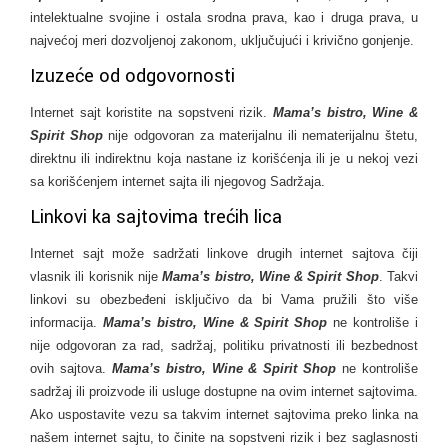
intelektualne svojine i ostala srodna prava, kao i druga prava, u
najvećoj meri dozvoljenoj zakonom, uključujući i krivično gonjenje.
Izuzeće od odgovornosti
Internet sajt koristite na sopstveni rizik.
Mama’s bistro, Wine &
Spirit Shop
nije odgovoran za materijalnu ili nematerijalnu štetu,
direktnu ili indirektnu koja nastane iz korišćenja ili je u nekoj vezi
sa korišćenjem internet sajta ili njegovog Sadržaja.
Linkovi ka sajtovima trećih lica
Internet sajt može sadržati linkove drugih internet sajtova čiji
vlasnik ili korisnik nije
Mama’s bistro, Wine & Spirit Shop
. Takvi
linkovi su obezbeđeni isključivo da bi Vama pružili što više
informacija.
Mama’s bistro, Wine & Spirit Shop
ne kontroliše i
nije odgovoran za rad, sadržaj, politiku privatnosti ili bezbednost
ovih sajtova.
Mama’s bistro, Wine & Spirit Shop
ne kontroliše
sadržaj ili proizvode ili usluge dostupne na ovim internet sajtovima.
Ako uspostavite vezu sa takvim internet sajtovima preko linka na
našem internet sajtu, to činite na sopstveni rizik i bez saglasnosti