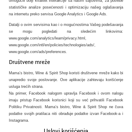
omogućili bolji kvalitet interakcije sa našim sajtovima, za potrebe
statističke analize posećenosti i optimizaciju našeg oglašavanja
na internetu preko servisa Google Analytics i Google Ads.
Datalji o ovim servisima kao i o mogućnostima Vašeg podešavanja
se mogu pogledati na sledećim linkovima:
www.google.com/analytics/learn/privacy.html,
www.google.com/intl/en/policies/technologies/ads/,
www.google.com/ads/preferences.
Društvene mreže
Mama’s bistro, Wine & Spirit Shop koristi društvene mreže kako bi
unapredio svoje poslovanje. Ove aplikacije zahtevaju korišćenje
usluga trećih strana.
Na primer, Facebook nalogom upravlja Facebook i ovom nalogu
imaju pristup Facebook korisnici koji su već prihvatili Facebook
Politiku Privatnosti. Mama’s bistro, Wine & Spirit Shop ne čuva
podatke svojih pratilaca niti obrađuje podatke izvan Facebook-a i
Instagrama.
Uslovi korišćenja