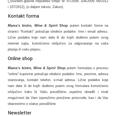
(„Službeni glasnik Republike Srbije“ br. 97/2008, 104/2009, 68/2012
i 107/2012), (u daljem tekstu: Zakon).
Kontakt forma
Mama’s bistro, Wine & Spirit Shop
putem kontakt forme na
stranici “Kontakt” potražuje sledeće podatke: Ime i email adresu.
Lične podatke koje nam date ili do kojih dođemo putem ovog
internet sajta, koristićemo isključivo za odgovaranje na vaša
pitanja ili vašu prijavu.
Online shop
Mama’s bistro, Wine & Spirit Shop
putem formulara u procesu
“online” kupovine potražuje sledeće podatke: Ime, prezime, adresa
stanovanja, kontakt telefon, e-mail adresa. Lične podatke koje
nam date ili do kojih dođemo putem ovog formulara koristićemo
isključivo kako bi Vašu porudžbinu uspešno obradili i imali
mogućnost da Vam isporučimo poručene proizvode, kao i da Vas
obavestimo o status porudžbine.
Newsletter