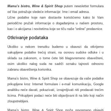
Mama’s bistro, Wine & Spirit Shop
putem newsletter formulara
od Vas potražuje sledeće informacije: Ime i email adresa.
Lične podatke koje nam dostavite koristićemo kako bi Vam
periodično pružali informacije o događanjima u našem prostoru,
kao i o akcijama i novitetima koje se tiču naše “online” prodavnice.
Otkrivanje podataka
Ukoliko u nekom trenutku budemo u obavezi da otkrijemo
sakupljene podatke trećoj strani, na osnovu sudske odluke i u
skladu sa zakonom, o tome ćete biti blagovremeno obavešteni,
osim ukoliko nalog suda ne sadrži oznaku tajnosti odnosno
zabranu obaveštenja korisnika.
Mama’s bistro, Wine & Spirit Shop se obavezuje da vaše podatke
prikupljene kroz Internet formulare i e-mail komunikaciju, Google
analitiku neće davati, pokazivati, iznajmljivati niti prodavati trećim
licima. Prikupljeni podaci neće biti objavljivani ili na bilo koji način
zloupotrebljeni.
Mama’s bistro, Wine & Spirit Shop može povremeno objaviti