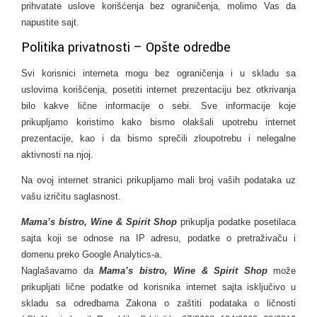
prihvatate uslove korišćenja bez ograničenja, molimo Vas da
napustite sajt.
Politika privatnosti – Opšte odredbe
Svi korisnici interneta mogu bez ograničenja i u skladu sa
uslovima korišćenja, posetiti internet prezentaciju bez otkrivanja
bilo kakve lične informacije o sebi. Sve informacije koje
prikupljamo koristimo kako bismo olakšali upotrebu internet
prezentacije, kao i da bismo sprečili zloupotrebu i nelegalne
aktivnosti na njoj.
Na ovoj internet stranici prikupljamo mali broj vaših podataka uz
vašu izričitu saglasnost.
Mama’s bistro, Wine & Spirit Shop
prikuplja podatke posetilaca
sajta koji se odnose na IP adresu, podatke o pretraživaču i
domenu preko Google Analytics-a.
Naglašavamo da
Mama’s bistro, Wine & Spirit Shop
može
prikupljati lične podatke od korisnika internet sajta isključivo u
skladu sa odredbama Zakona o zaštiti podataka o ličnosti