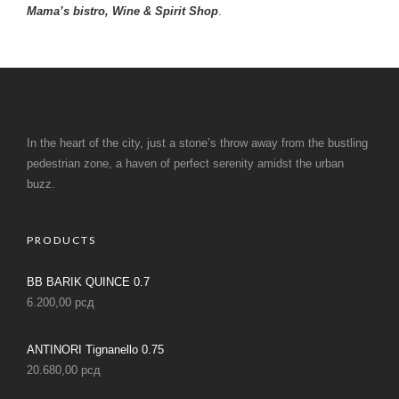
Mama’s bistro, Wine & Spirit Shop
.
In the heart of the city, just a stone’s throw away from the bustling
pedestrian zone, a haven of perfect serenity amidst the urban
buzz.
PRODUCTS
BB BARIK QUINCE 0.7
6.200,00
рсд
ANTINORI Tignanello 0.75
20.680,00
рсд