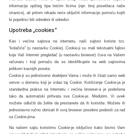
informacije opšteg tipa trećim licima (npr. broj posetilaca naše
stranice), ali pritom nikada neće uključiti informacije pomoću kojih
bi pojedinci bili određeni ili odredivi.
Upotreba „cookies“
Kao i većina sajtova na internetu, naši sajtovi koriste tzv.
“kolačiće” (u nastavku Cookie). Cookie-ji su mali tekstualni fajlovi
koje Vaš Internet pregledač (u nastavku browser) čuva na Vašem
računaru i koji pomažu da se identifikujete na web sajtovima
prilikom kasnijih poseta.
Cookie-ji su jedinstveno dodeljeni Vama i može ih čitati samo web
server u domenu koji je izdao taj Cookie. Korišćenje Cookie-ja je
standardna praksa na Internetu i većina browser-a je podešena
tako da automatski prihvata sve Cookie-je. Međutim, Vi uvek
možete odlučiti da želite da prestanete da ih koristite. Možete ih
jednostavno ručno obrisati ili svoj browser posebno podesiti za rad
sa Cookie-jima.
Na našem sajtu koristimo Cookie-je isključivo kako bismo Vam