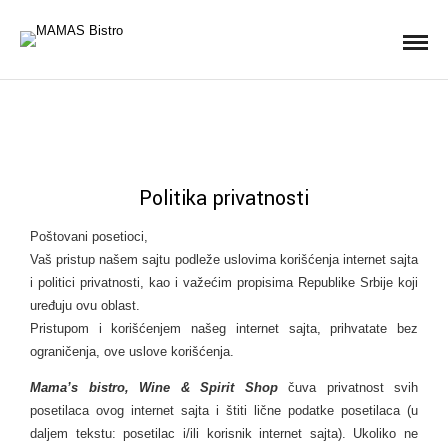
Politika privatnosti
Poštovani posetioci,
Vaš pristup našem sajtu podleže uslovima korišćenja internet sajta
i politici privatnosti, kao i važećim propisima Republike Srbije koji
uređuju ovu oblast.
Pristupom i korišćenjem našeg internet sajta, prihvatate bez
ograničenja, ove uslove korišćenja.
Mama’s bistro, Wine & Spirit Shop
čuva privatnost svih
posetilaca ovog internet sajta i štiti lične podatke posetilaca (u
daljem tekstu: posetilac i/ili korisnik internet sajta). Ukoliko ne