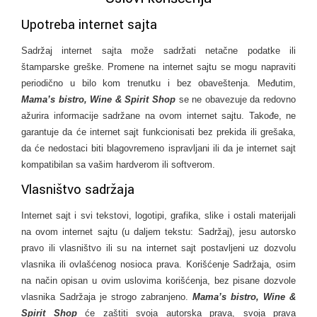
Upotreba internet sajta
Sadržaj internet sajta može sadržati netačne podatke ili
štamparske greške. Promene na internet sajtu se mogu napraviti
periodično u bilo kom trenutku i bez obaveštenja. Međutim,
Mama’s bistro, Wine & Spirit Shop
se ne obavezuje da redovno
ažurira informacije sadržane na ovom internet sajtu. Takođe, ne
garantuje da će internet sajt funkcionisati bez prekida ili grešaka,
da će nedostaci biti blagovremeno ispravljani ili da je internet sajt
kompatibilan sa vašim hardverom ili softverom.
Vlasništvo sadržaja
Internet sajt i svi tekstovi, logotipi, grafika, slike i ostali materijali
na ovom internet sajtu (u daljem tekstu: Sadržaj), jesu autorsko
pravo ili vlasništvo ili su na internet sajt postavljeni uz dozvolu
vlasnika ili ovlašćenog nosioca prava. Korišćenje Sadržaja, osim
na način opisan u ovim uslovima korišćenja, bez pisane dozvole
vlasnika Sadržaja je strogo zabranjeno.
Mama’s bistro, Wine &
Spirit Shop
će zaštiti svoja autorska prava, svoja prava