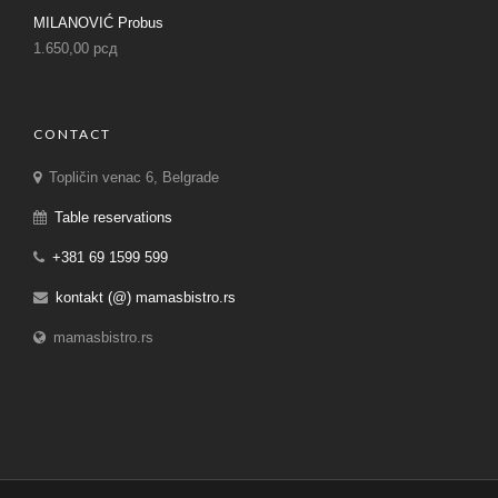
MILANOVIĆ Probus
1.650,00
рсд
CONTACT
Topličin venac 6, Belgrade
Table reservations
+381 69 1599 599
kontakt (@) mamasbistro.rs
mamasbistro.rs