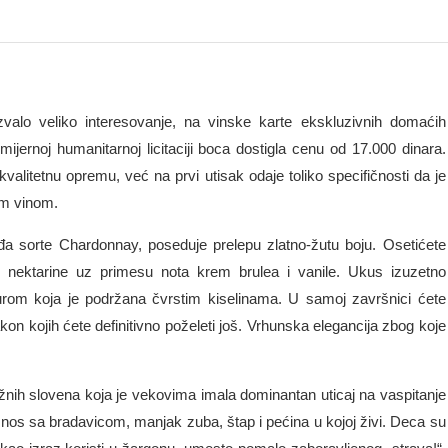
valo veliko interesovanje, na vinske karte ekskluzivnih domaćih
mijernoj humanitarnoj licitaciji boca dostigla cenu od 17.000 dinara.
alitetnu opremu, već na prvi utisak odaje toliko specifičnosti da je
im vinom.
žđa sorte Chardonnay, poseduje prelepu zlatno-žutu boju. Osetićete
 nektarine uz primesu nota krem brulea i vanile. Ukus izuzetno
om koja je podržana čvrstim kiselinama. U samoj završnici ćete
kon kojih ćete definitivno poželeti još. Vrhunska elegancija zbog koje
užnih slovena koja je vekovima imala dominantan uticaj na vaspitanje
 nos sa bradavicom, manjak zuba, štap i pećina u kojoj živi. Deca su