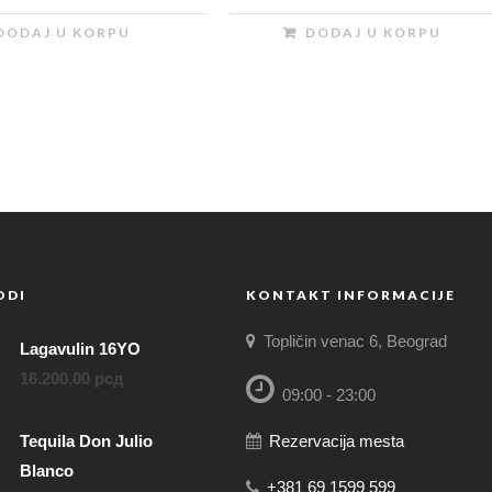
DODAJ U KORPU
DODAJ U KORPU
ODI
KONTAKT INFORMACIJE
Topličin venac 6, Beograd
Lagavulin 16YO
16.200,00
рсд
09:00 - 23:00
Rezervacija mesta
Tequila Don Julio
Blanco
+381 69 1599 599