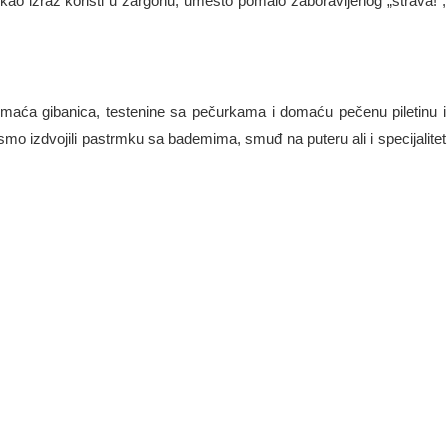
e kao izraz koristi u žargonu, umesto pomalo zaboravljenog „strava!“,
domaća gibanica, testenine sa pečurkama i domaću pečenu piletinu i
ismo izdvojili pastrmku sa bademima, smuđ na puteru ali i specijalitet