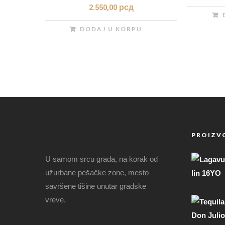
2.550,00
рсд
DODAJ U KORPU
PROIZV
U samom srcu grada, na korak od
užurbane pešačke zone, mesto
savršene tišine unutar gradske
vreve.