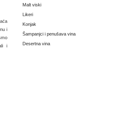
Malt viski
Likeri
maća
Konjak
nu i
Šampanjci i penušava vina
ismo
Desertna vina
li i