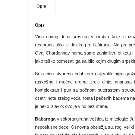
Opis
Vino novog doba srpskog vinarstva koje je izaz
restorana ušlo je daleko pre flaširanja. Na pretpre
Ovaj Chardonnay nema samo zanimljivu etiketu i kv
jako teško pomešati ga sa bilo kojim drugim srpsk
Belo vino stvoreno odabirom najkvalitetnijeg gro
raskošne i moćne arome zrele dinje, ananasa i
kompleksan i pun sa sočnom puterastom struktur
osetiti note zrelog voća, tosta i pečenih badema na
je neko izjavio: ovo je vino bez mane.
Babaroga
visokorangirana veštica iz mitologije J
neposlušne dece. Osnovna obeležja su, rog, veliki