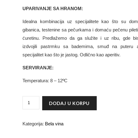
UPARIVANJE SA HRANOM:
Idealna kombinacija uz specijalitete kao što su do
gibanica, testenine sa pečurkama i domaću pečenu pileti
ćuretinu. Predlažemo da ga služite i uz ribu, gde b
izdvojili pastrmku sa bademima, smuđ na puteru a
specijalitet kao što je jastog. Odlično kao aperitiv.
SERVIRANJE:
Temperatura: 8 – 12ºC
BJELICA
DODAJ U KORPU
BABAROGA
KOLIČINA
Kategorija:
Bela vina