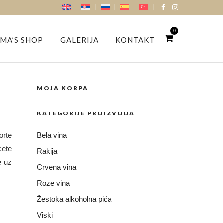
0
MA’S SHOP
GALERIJA
KONTAKT
MOJA KORPA
KATEGORIJE PROIZVODA
orte
Bela vina
ćete
Rakija
e uz
Crvena vina
Roze vina
Žestoka alkoholna pića
Viski