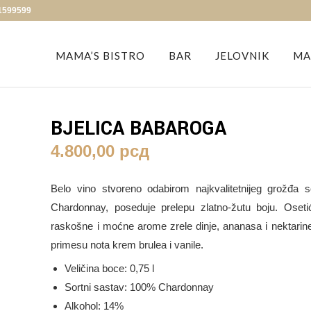
1599599
MAMA’S BISTRO
BAR
JELOVNIK
MA
BJELICA BABAROGA
4.800,00
рсд
Belo vino stvoreno odabirom najkvalitetnijeg grožđa s
Chardonnay, poseduje prelepu zlatno-žutu boju. Oseti
raskošne i moćne arome zrele dinje, ananasa i nektarin
primesu nota krem brulea i vanile.
Veličina boce: 0,75 l
Sortni sastav: 100% Chardonnay
Alkohol: 14%