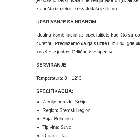
je odavno raskrinkala i ne veruju više u nju, ali s
za nešto izuzetno, nesvakidašnje dobro…
UPARIVANJE SA HRANOM:
Idealna kombinacija uz specijalitete kao što su 
ćuretinu. Predlažemo da ga služite i uz ribu, gde b
kao što je jastog. Odlično kao aperitiv.
SERVIRANJE:
Temperatura: 8 – 12ºC
SPECIFIKACIJA:
Zemlja porekla: Srbija
Region: Sremski region
Boja: Belo vino
Tip vina: Suvo
Organic: Ne