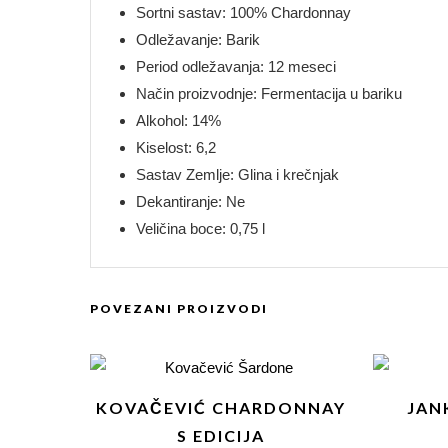
Sortni sastav: 100% Chardonnay
Odležavanje: Barik
Period odležavanja: 12 meseci
Način proizvodnje: Fermentacija u bariku
Alkohol: 14%
Kiselost: 6,2
Sastav Zemlje: Glina i krečnjak
Dekantiranje: Ne
Veličina boce: 0,75 l
POVEZANI PROIZVODI
KOVAČEVIĆ CHARDONNAY
JAN
S EDICIJA