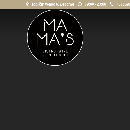
Topličin venac 6, Beograd
09:00 - 23:00
+38169