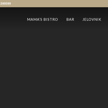
1599599
MAMA’S BISTRO
BAR
JELOVNIK