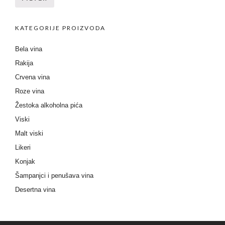
KATEGORIJE PROIZVODA
Bela vina
Rakija
Crvena vina
Roze vina
Žestoka alkoholna pića
Viski
Malt viski
Likeri
Konjak
Šampanjci i penušava vina
Desertna vina