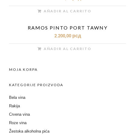
AÑADIR AL CARRITO
RAMOS PINTO PORT TAWNY
2.200,00
рсд
AÑADIR AL CARRITO
MOJA KORPA
KATEGORIJE PROIZVODA
Bela vina
Rakija
Crvena vina
Roze vina
Žestoka alkoholna pića