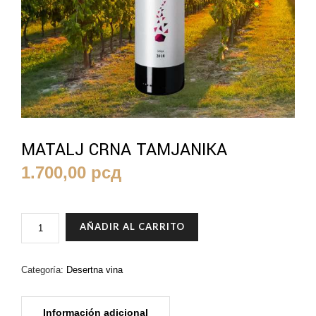
MATALJ CRNA TAMJANIKA
1.700,00
рсд
MATALJ
AÑADIR AL CARRITO
CRNA
TAMJANIKA
CANTIDAD
Categoría:
Desertna vina