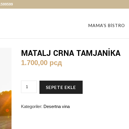
1599599
MAMA’S BISTRO
MATALJ CRNA TAMJANIKA
1.700,00
рсд
MATALJ
SEPETE EKLE
CRNA
TAMJANIKA
ADET
Kategoriler:
Desertna vina