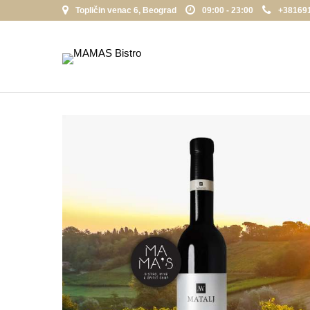
Topličin venac 6, Beograd
09:00 - 23:00
+38169