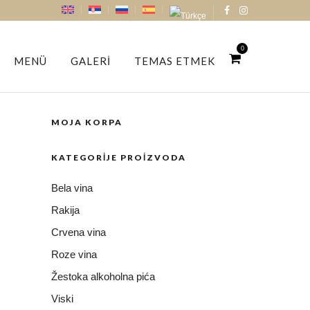
0
MENÜ
GALERI
TEMAS ETMEK
MOJA KORPA
KATEGORIJE PROIZVODA
Bela vina
Rakija
Crvena vina
Roze vina
Žestoka alkoholna pića
Viski