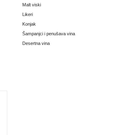
Malt viski
Likeri
Konjak
Šampanjci i penušava vina
Desertna vina