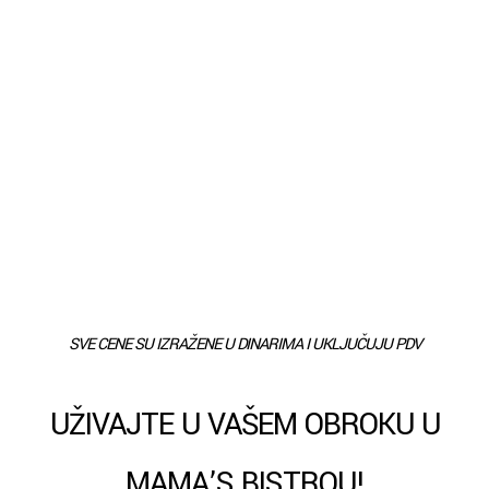
SVE CENE SU IZRAŽENE U DINARIMA I UKLJUČUJU PDV
UŽIVAJTE U VAŠEM OBROKU U
MAMA’S BISTROU!