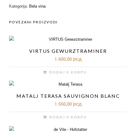
PINOT
Kategorija:
Bela vina
GRIGIO
KOLIČINA
POVEZANI PROIZVODI
VIRTUS GEWURZTRAMINER
1.600,00
рсд
DODAJ U KORPU
MATALJ TERASA SAUVIGNON BLANC
1.550,00
рсд
DODAJ U KORPU