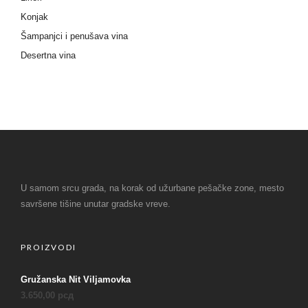
Konjak
Šampanjci i penušava vina
Desertna vina
U samom srcu grada, na korak od užurbane pešačke zone, mesto
savršene tišine unutar gradske vreve.
PROIZVODI
Gružanska Nit Viljamovka
3.650,00
рсд