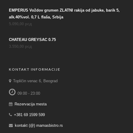
EMPERUS Voždov grumen ZLATNI rakija od jabuke, barik 5,
alk.40%vol. 0,7 L flaša, Srbija
5.090,00
рсд
CHATEAU GREYSAC 0.75
3.550,00
рсд
KONTAKT INFORMACIJE
Topličin venac 6, Beograd
09:00 - 23:00
Rezervacija mesta
+381 69 1599 599
kontakt (@) mamasbistro.rs