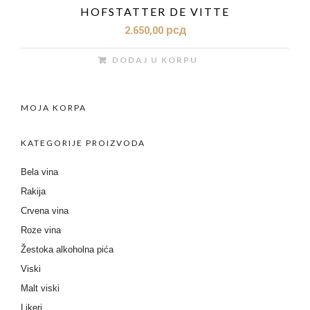
HOFSTATTER DE VITTE
2.650,00
рсд
DODAJ U KORPU
MOJA KORPA
KATEGORIJE PROIZVODA
Bela vina
Rakija
Crvena vina
Roze vina
Žestoka alkoholna pića
Viski
Malt viski
Likeri